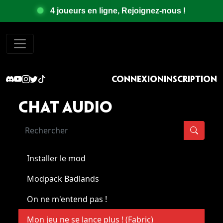
4 joueurs en ligne, Rejoignez-nous !
Connexion
Inscription
Chat audio
Rechercher
Installer le mod
Modpack Badlands
On ne m'entend pas !
Mon jeu ne se lance plus ! (Fabric)