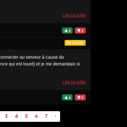
Lire la suite
2
2
En attente
 connecter au serveur à cause du
ce qui est lourd) et je me demandais si
Lire la suite
4
0
3
4
5
6
7
›