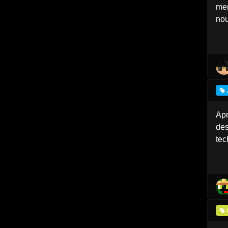
mem
nou
Apr
des
tec