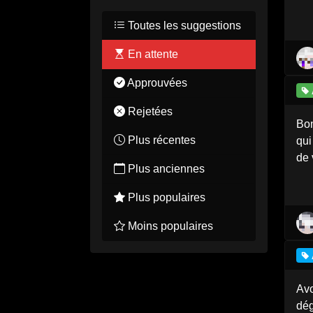
Toutes les suggestions
En attente
Approuvées
Rejetées
Bon
Plus récentes
qui
de 
Plus anciennes
Plus populaires
Moins populaires
Avo
dég